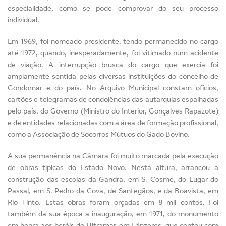
especialidade, como se pode comprovar do seu processo
individual.
Em 1969, foi nomeado presidente, tendo permanecido no cargo
até 1972, quando, inesperadamente, foi vitimado num acidente
de viação. A interrupção brusca do cargo que exercia foi
amplamente sentida pelas diversas instituições do concelho de
Gondomar e do país. No Arquivo Municipal constam ofícios,
cartões e telegramas de condolências das autarquias espalhadas
pelo país, do Governo (Ministro do Interior, Gonçalves Rapazote)
e de entidades relacionadas com a área de formação profissional,
como a Associação de Socorros Mútuos do Gado Bovino.
A sua permanência na Câmara foi muito marcada pela execução
de obras típicas do Estado Novo. Nesta altura, arrancou a
construção das escolas da Gandra, em S. Cosme, do Lugar do
Passal, em S. Pedro da Cova, de Santegãos, e da Boavista, em
Rio Tinto. Estas obras foram orçadas em 8 mil contos. Foi
também da sua época a inauguração, em 1971, do monumento
em honra aos heróis do Ultramar, em Fânzeres, que contou com