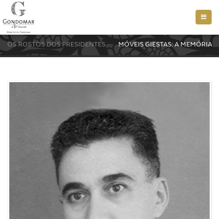
Toggle
naviga
OS ROSTOS DOS PRESIDENTES
MÓVEIS GIESTAS: A MEMÓRIA D
...
...