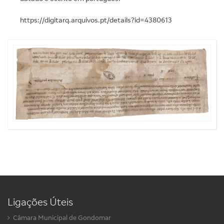
https://digitarq.arquivos.pt/details?id=4380613
Ligações Úteis
Câmara Municipal de Gondomar