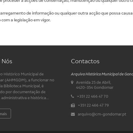
de proceder a acções de conservação, manutenção ou qualquer outro ti
carregamento de informação ou qualquer outra acção que possa causar 
 com a legislação em vigor.
 Nós
Contactos
o Histórico Municipal de
Arquivo Histórico Municipal de Go
r (AHMGDM), a funcionar no
Avenida 25 de Abril,
da Biblioteca Municipal, é
4420-354 Gondomar
ído por documentação de
+351 22 466 47 70
administrativa e histórica...
+351 22 466 47 79
mais
arquivo@cm-gondomar.pt