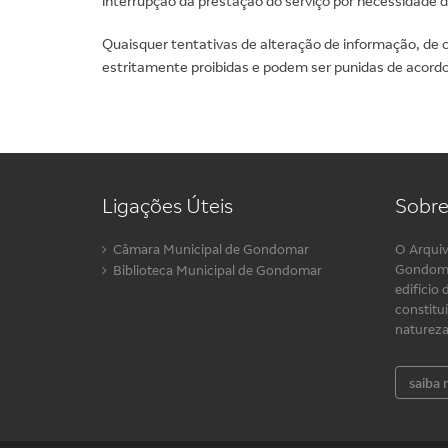
interrupção da prestação do serviço por necessidade 
Quaisquer tentativas de alteração de informação, de 
estritamente proibidas e podem ser punidas de acordo
Ligações Úteis
Sobre
Câmara Municipal de Gondomar
O Arquiv
Gondoma
Biblioteca Municipal de Gondomar
edifício 
constitu
natureza 
saiba 