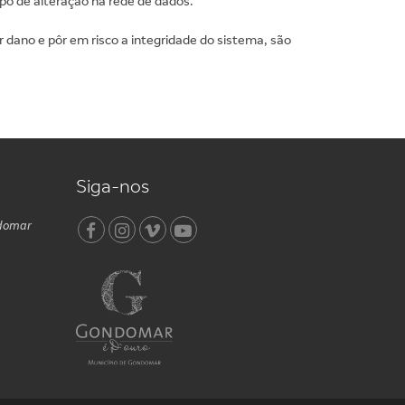
po de alteração na rede de dados.
dano e pôr em risco a integridade do sistema, são
Siga-nos
ndomar